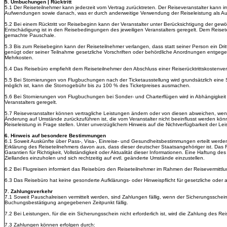
5. Umbuchungen | Rücktritt
5.1
Der Reiseteilnehmer kann jederzeit vom Vertrag zurücktreten. Der Reiseveranstalter kann
Aufwendungen sowie danach, was er durch anderweitige Verwendung der Reiseleistung als Au
5.2 Bei einem Rücktritt vor Reisebeginn kann der Veranstalter unter Berücksichtigung der g
Entschädigung ist in den Reisebedingungen des jeweiligen Veranstalters geregelt. Dem Reisete
gemachte Pauschale.
5.3 Bis zum Reisebeginn kann der Reiseteilnehmer verlangen, dass statt seiner Person ein Dritt
genügt oder seiner Teilnahme gesetzliche Vorschriften oder behördliche Anordnungen entgegenst
Mehrkosten.
5.4
Das Reisebüro empfiehlt dem Reiseteilnehmer den Abschluss einer Reiserücktrittskostenve
5.5 Bei Stornierungen von Flugbuchungen nach der Ticketausstellung wird grundsätzlich eine 
möglich ist, kann die Stornogebühr bis zu 100 % des Ticketpreises ausmachen.
5.6 Bei Stornierungen von Flugbuchungen bei Sonder- und Charterflügen wird in Abhängigkeit
Veranstalters geregelt.
5.7 Reiseveranstalter können vertragliche Leistungen ändern oder von diesen abweichen, wen
Änderung auf Umstände zurückzuführen ist, die vom Veranstalter nicht beeinflusst werden können
Reiseleistung in Frage stellen. Unter unverzüglichem Hinweis auf die Nichtverfügbarkeit der Le
6.
Hinweis auf besondere Bestimmungen
6.1 Soweit Auskünfte über Pass-, Visa-, Einreise- und Gesundheitsbestimmungen erteilt werden,
Erklärung des Reiseteilnehmers davon aus, dass dieser deutscher Staatsangehöriger ist. Das Re
Garantien für Richtigkeit, Vollständigkeit oder Aktualität dieser Informationen. Eine Haftun
Ziellandes einzuholen und sich rechtzeitig auf evtl. geänderte Umstände einzustellen.
6.2 Bei Flugreisen informiert das Reisebüro den Reiseteilnehmer im Rahmen der Reisevermittl
6.3 Das Reisebüro hat keine gesonderte Aufklärungs- oder Hinweispflicht für gesetzliche ode
7. Zahlungsverkehr
7.1 Soweit Pauschalreisen vermittelt werden, sind Zahlungen fällig, wenn der Sicherungsschei
Buchungsbestätigung angegebenen Zeitpunkt fällig.
7.2 Bei Leistungen, für die ein Sicherungsschein nicht erforderlich ist, wird die Zahlung des Re
7.3 Zahlungen können erfolgen durch: