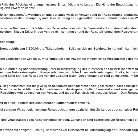
 im Falle des Rücktritts eine angemessene Entschädigung verlangen. Die Höhe der Entschädigung 
sgleich erwerben konnte.
ewöhnlich ersparten Aufwendungen und der anderweitigen Verwendung der Reiseleistung grundsätz
ilnehmer ist die Behauptung und Beweisführung dafür gestattet, dass ein Schaden oder eine Wert
er in die Rechten und Pflichten des Reisevertrags eintritt. Der Veranstalter kann dem Eintritt d
ehen. Tritt ein Dritter in den Vertrag ein, so haftet er und der Reiseteilnehmer dem Reiseverans
rsicherung.
Stornogebühr von € 150,00 pro Ticket erhoben. Sollte es sich um Sondertarife handeln, kann im
 der verbleibenden Zeit bis zum Abflugdatum eine Pauschale in Form eines Prozentsatzes des R
n die Änderung oder Abweichung unter Berücksichtigung der Interessen des Reiseteilnehmers für
, wie Naturkatastrophen, Kriegs- oder kriegsähnliche Auseinandersetzungen, Streiks, terroristisc
istung kann sich das Reisebüro von der Leistung lösen. Gegenleistungen sind zu erstatten. Im Übr
 ist grundsätzlich auf die jeweiligen nationalen oder internationalen gesetzlichen oder sonstige
isebüro ist hinsichtlich der Informationen auf die Angaben Dritter [ Veranstalter und sonstige L
g des Reisebüros wird abgesehen von Vorsatz und grober Fahrlässigkeit ausgeschlossen. Dem Reis
ung über die Identität des ausführenden Luftfahrtunternehmens.
r auf sonstige Weise reglementierte Reisebedingungen bezüglich des Ziellandes oder sonstiger R
n des Veranstalters beim Reiseteilnehmer eingeht. Zahlungen sind spätestens vor Reiseantritt be
isepreises mit erfolgter Buchung, spätestens vor Reiseantritt bei Aushändigung der Reiseunterlagen