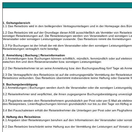
1. Geltungsbereich
1.1 Das Reisebüro wird in den beiliegenden Vertragsunterlagen und in der Homepage des Bür
1.2
Das Reisebüro tritt auf der Grundlage dieser AGB ausschließlich als Vermittler von Reiselei
sonstiger Reiseleistungen auf. Die Reiseleistungen werden von Veranstaltern und sonstigen L
Veranstalter oder sonstigen Leistungsträger zustande. Das Reisebüro nimmt die Anmeldungen 
1.3 Für Buchungen ist der Inhalt der mit dem Veranstalter oder den sonstigen Leistungsträger
Reiseleistungen vertraglich nicht beteiligt.
2. Anmeldung | Buchung | Reiseinformation
2.1 Anmeldungen bzw. Buchungen können schriftlich, mündlich, fernmündlich oder auf elektron
zwischen ihm und dem Reiseveranstalter bzw. sonstigen Leistungsträger.
2.2 Der Reiseteilnehmer ist an seine Anmeldung bzw. den Buchungsauftrag fünf Tage ab An
2.3 Die Vertragspflicht des Reisebüros ist auf die ordnungsgemäße Vermittlung der Reiseleis
Reisebüros verbunden. Das Reisebüro übernimmt insbesondere keine Haftung oder Garantie fü
3.
Buchungsbestätigung
3.1 Anmeldungen | Buchungen werden durch die Veranstalter oder die sonstigen Leistungsträger 
3.2 Reiseteilnehmer sind verpflichtet, die ihnen zugegangene Buchungsbestätigung unverzüglic
3.3 Flugtickets werden den Reiseteilnehmern grundsätzlich per Post oder per E-Mail als elektron
des Reisepreises. Linienflugbuchungen können grundsätzlich nur bis zu drei Tage vor Abfl
3.4 Bei Pauschalreisen erhält der Reiseteilnehmer die Unterlagen per Post oder am Flughafens
4. Haftung des Reisebüros
4.1 Angaben über Reiseleistungen beruhen auf den Informationen der Veranstalter oder sonstige
4.2 Das Reisebüro beschränkt seine Haftung aus der Vermittlung der Leistungen auf Vorsatz 