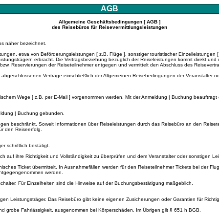
AGB
Allgemeine Geschäftsbedingungen [ AGB ]
des Reisebüros für Reisevermittlungsleistungen
os näher bezeichnet.
stungen, etwa von Beförderungsleistungen [ z.B. Flüge ], sonstiger touristischer Einzelleistungen
eistungsträgern erbracht. Die Vertragsbeziehung bezüglich der Reiseleistungen kommt direkt und
bzw. Reservierungen der Reiseteilnehmer entgegen und vermittelt den Abschluss des Reisevertra
n abgeschlossenen Verträge einschließlich der Allgemeinen Reisebedingungen der Veranstalter od
ischem Wege [ z.B. per E-Mail ] vorgenommen werden. Mit der Anmeldung | Buchung beauftragt de
meldung | Buchung gebunden.
tungen beschränkt. Soweit Informationen über Reiseleistungen durch das Reisebüro an den Reise
r den Reiseerfolg.
schriftlich bestätigt.
h auf ihre Richtigkeit und Vollständigkeit zu überprüfen und dem Veranstalter oder sonstigen L
isches Ticket übermittelt. In Ausnahmefällen werden für den Reiseteilnehmer Tickets bei der Flugli
ug entgegengenommen werden.
chalter. Für Einzelheiten sind die Hinweise auf der Buchungsbestätigung maßgeblich.
n Leistungsträger. Das Reisebüro gibt keine eigenen Zusicherungen oder Garantien für Richtigkei
und grobe Fahrlässigkeit, ausgenommen bei Körperschäden. Im Übrigen gilt § 651 h BGB.