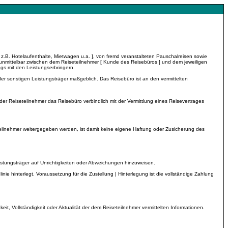
 [ z.B. Hotelaufenthalte, Mietwagen u.a. ], von fremd veranstalteten Pauschalreisen sowie
 unmittelbar zwischen dem Reiseteilnehmer [ Kunde des Reisebüros ] und dem jeweiligen
gs mit den Leistungserbringern.
er sonstigen Leistungsträger maßgeblich. Das Reisebüro ist an den vermittelten
r Reiseteilnehmer das Reisebüro verbindlich mit der Vermittlung eines Reisevertrages
teilnehmer weitergegeben werden, ist damit keine eigene Haftung oder Zusicherung des
eistungsträger auf Unrichtigkeiten oder Abweichungen hinzuweisen.
nie hinterlegt. Voraussetzung für die Zustellung | Hinterlegung ist die vollständige Zahlung
t, Vollständigkeit oder Aktualität der dem Reiseteilnehmer vermittelten Informationen.