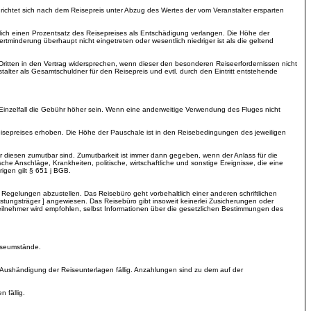
richtet sich nach dem Reisepreis unter Abzug des Wertes der vom Veranstalter ersparten
lich einen Prozentsatz des Reisepreises als Entschädigung verlangen. Die Höhe der
minderung überhaupt nicht eingetreten oder wesentlich niedriger ist als die geltend
es Dritten in den Vertrag widersprechen, wenn dieser den besonderen Reiseerfordernissen nicht
talter als Gesamtschuldner für den Reisepreis und evtl. durch den Eintritt entstehende
 Einzelfall die Gebühr höher sein. Wenn eine anderweitige Verwendung des Fluges nicht
eisepreises erhoben. Die Höhe der Pauschale ist in den Reisebedingungen des jeweiligen
 diesen zumutbar sind. Zumutbarkeit ist immer dann gegeben, wenn der Anlass für die
he Anschläge, Krankheiten, politische, wirtschaftliche und sonstige Ereignisse, die eine
igen gilt § 651 j BGB.
n Regelungen abzustellen. Das Reisebüro geht vorbehaltlich einer anderen schriftlichen
eistungsträger ] angewiesen. Das Reisebüro gibt insoweit keinerlei Zusicherungen oder
eteilnehmer wird empfohlen, selbst Informationen über die gesetzlichen Bestimmungen des
eiseumstände.
i Aushändigung der Reiseunterlagen fällig. Anzahlungen sind zu dem auf der
 fällig.