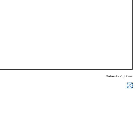
Online A - Z
|
Home