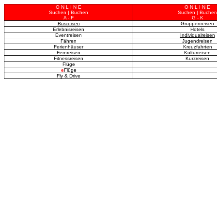
O N L I N E
O N L I N E
Suchen | Buchen
Suchen | Buchen
A - F
G - K
Busreisen
Gruppenreisen
Erlebnisreisen
Hotels
Eventreisen
Individualreisen
Fähren
Jugendreisen
Ferienhäuser
Kreuzfahrten
Fernreisen
Kulturreisen
Fitnessreisen
Kurzreisen
Flüge
e
Flüge
Fly & Drive