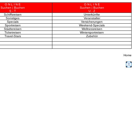
O N L I N E
O N L I N E
Suchen | Buchen
Suchen | Buchen
S - T
U - Z
Schiffsreisen
Unterkünfte
Sonstiges
Veranstalter
Specials
Versicherungen
Sportreisen
Weekend-Specials
Städtereisen
Wellnessreisen
Ticketreisen
Wintersportreisen
Travel-Stars
Zubehör
Home