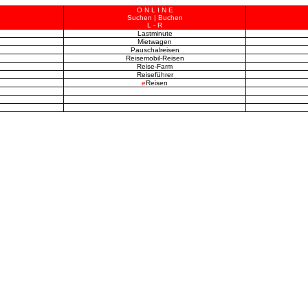
O N L I N E
Suchen | Buchen
L - R
Lastminute
Mietwagen
Pauschalreisen
Reisemobil-Reisen
Reise-Farm
Reiseführer
e
Reisen