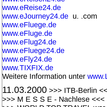
www.eReise24.de
www.eJourney24.de
u. .com
www.eFluege.de
www.eFluge.de
www.eFlug24.de
www.eFluege24.de
www.eFly24.de
www.TIXFIX.de
Weitere Information unter
www.
11.03.2000
>>> ITB-Berlin <
>>> M E S S E - Nachlese <<<