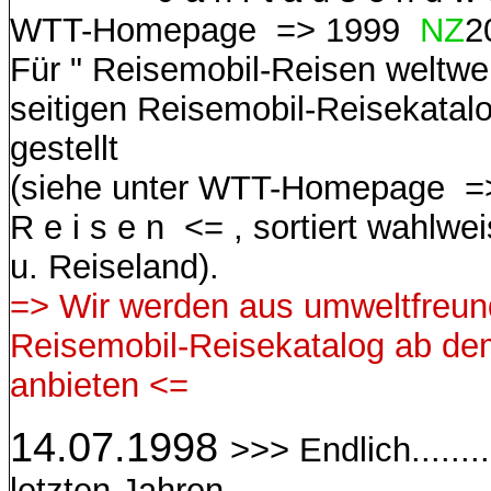
WTT-Homepage =>
1999
NZ
2
Für " Reisemobil-Reisen weltwei
seitigen Reisemobil-Reisekatalo
gestellt
(siehe unter WTT-Homepage => R
R e i s e n <= , sortiert wahlw
u. Reiseland).
=> Wir werden aus umweltfreu
Reisemobil-Reisekatalog ab dem
anbieten <=
14.07.1998
>>> Endlich.......
letzten Jahren.