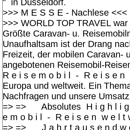
" in Düsseldorf.
>>> M E S S E - Nachlese <<<
>>> WORLD TOP TRAVEL war v
Größte Caravan- u. Reisemobil
Unaufhaltsam ist der Drang nach
Freizeit, der mobilen Caravan- 
angebotenen Reisemobil-Reisen
R e i s e m o b i l - R e i s e 
Europa und weltweit. Ein Thema
Nachfragen und unsere Umsatz
=> =>
Absolutes H i g h l i g 
e m o b i l - R e i s e n w e l 
=> =>
J a h r t a u s e n d w e