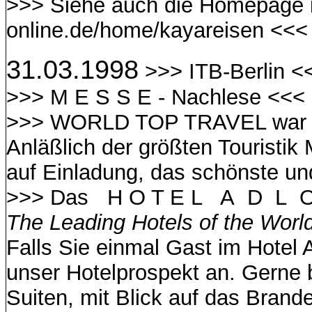
>>> Siehe auch die Homepage im
online.de/home/kayareisen <<<
31.03.1998
>>> ITB-Berlin <
>>> M E S S E - Nachlese <<<
>>> WORLD TOP TRAVEL war v
Anläßlich der größten Touristik 
auf Einladung, das schönste und
>>> Das H O T E L A D L O 
The Leading Hotels of the Worl
Falls Sie einmal Gast im Hotel 
unser Hotelprospekt an. Gerne 
Suiten, mit Blick auf das Brand