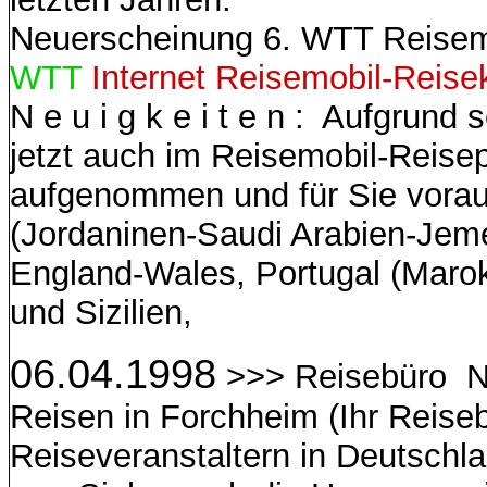
Neuerscheinung 6. WTT Reisem
WTT
Internet Reisemobil-Reise
N e u i g k e i t e n : Aufgrund
jetzt auch im Reisemobil-Reis
aufgenommen und für Sie vorau
(Jordaninen-Saudi Arabien-Je
England-Wales, Portugal (Maro
und Sizilien,
06.04.1998
>>> Reisebüro N e
Reisen in Forchheim (Ihr Reise
Reiseveranstaltern in Deutschl