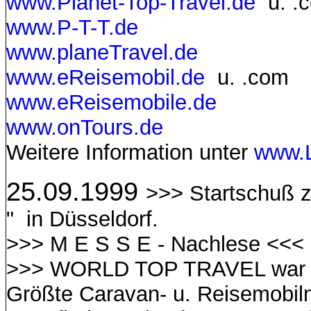
www.Planet-Top-Travel.de
u. .
www.P-T-T.de
www.planeTravel.de
www.eReisemobil.de
u. .com
www.eReisemobile.de
www.onTours.de
Weitere Information unter
www.
25.09.1999
>>> Startschuß 
" in Düsseldorf.
>>> M E S S E - Nachlese <<<
>>> WORLD TOP TRAVEL war v
Größte Caravan- u. Reisemobil