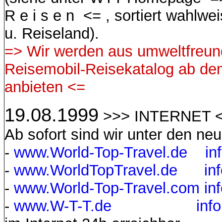
R e i s e n <= , sortiert wahlw
u. Reiseland).
=> Wir werden aus umweltfreu
Reisemobil-Reisekatalog ab dem
anbieten <=
19.08.1999
>>> INTERNET 
Ab sofort sind wir unter den n
-
www.World-Top-Travel.de
in
-
www.WorldTopTravel.de
in
-
www.World-Top-Travel.com
in
-
www.W-T-T.de
inf