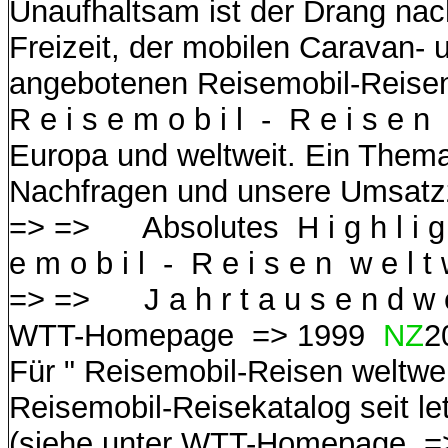
Unaufhaltsam ist der Drang nach
Freizeit, der mobilen Caravan- 
angebotenen Reisemobil-Reisen
R e i s e m o b i l - R e i s e 
Europa und weltweit. Ein Thema
Nachfragen und unsere Umsatz
=> =>
Absolutes H i g h l i g 
e m o b i l - R e i s e n w e l 
=> =>
J a h r t a u s e n d w e
WTT-Homepage =>
1999
NZ
2
Für " Reisemobil-Reisen weltwei
Reisemobil-Reisekatalog seit let
(siehe unter WTT-Homepage => R