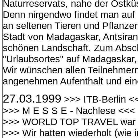
Naturreservats, nahe der Ostküst
Denn nirgendwo findet man auf 
an seltenen Tieren und Pflanzen
Stadt von Madagaskar, Antsiran
schönen Landschaft. Zum Absch
"Urlaubsortes" auf Madagaskar,
Wir wünschen allen Teilnehmer
angenehmen Aufenthalt und eine
27.03.1999
>>> ITB-Berlin <
>>> M E S S E - Nachlese <<<
>>> WORLD TOP TRAVEL war v
>>> Wir hatten wiederholt (wie 