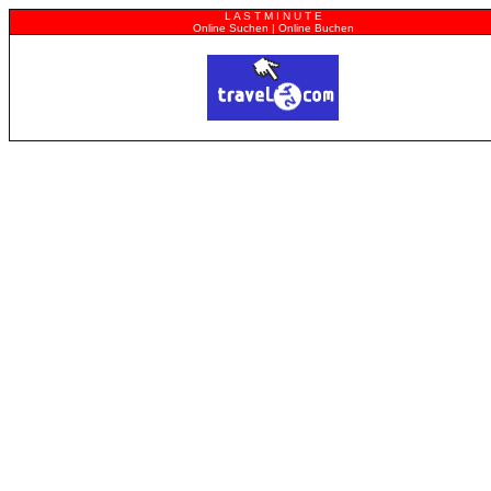
L A S T M I N U T E
Online Suchen | Online Buchen