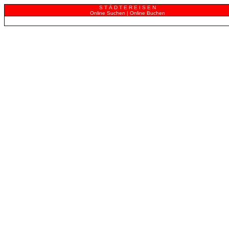
S T Ä D T E R E I S E N
Online Suchen | Online Buchen