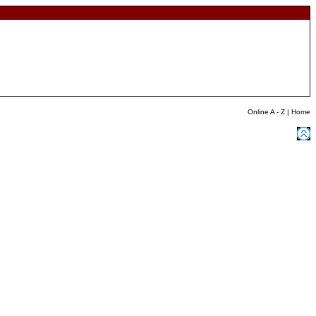
Online A - Z
|
Home